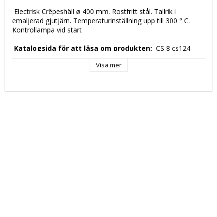
 Electrisk Crêpeshäll ø 400 mm. Rostfritt stål. Tallrik i 
emaljerad gjutjärn. Temperaturinställning upp till 300 ° C. 
Kontrollampa vid start 
 Katalogsida för att läsa om produkten: 
 CS 8 cs124 
Visa mer
 Tekniska data: 
 Höjd (mm): 
 210 
 Längd (mm): 
 420 
 Djup (mm): 
 470 
 Nettovikt (kg): 
 18 
 Driftspänning: 
 230 Volt 
 Frekvens spänning: 
 50-60 Hz 
 Antal faser: 
 1F + N 
 Elektrisk energi: 
 3 kW 
 Arbetstemperatur: 
 70 ° / + 300 ° C 
 Kapacitet: 
 tavla 400mm 
 Tillverkningsland: 
 RC