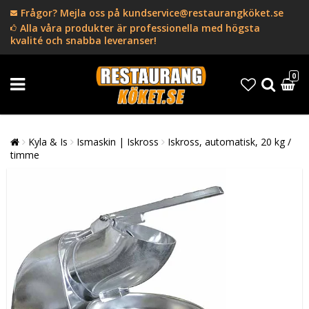
Frågor? Mejla oss på kundservice@restaurangköket.se
Alla våra produkter är professionella med högsta
kvalité och snabba leveranser!
0
Kyla & Is
Ismaskin | Iskross
Iskross, automatisk, 20 kg /
timme