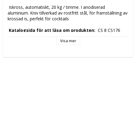
 Iskross, automatiskt, 20 kg / timme. I anodiserad 
aluminium. Kniv tillverkad av rostfritt stål, för framställning av 
krossad is, perfekt för cocktails 
 Katalogsida för att läsa om produkten: 
 CS 8 CS176 
Visa mer
 Teknisk Data: 
 Höjd (mm): 
 460 
 Längd (mm): 
 170 
 djup (mm ) 
 220 
 Nettovikt (kg): 
 3,6 
 Driftspänning: 
 230 Volt 
 Frekvens spänning: 
 50-60 Hz 
 Antal faser: 
 1F + N 
 Elektrisk energi: 
 0, 8 kW 
 Tillverkningsland: 
 RC