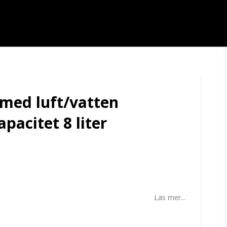
med luft/vatten
pacitet 8 liter
tan
Läs mer...