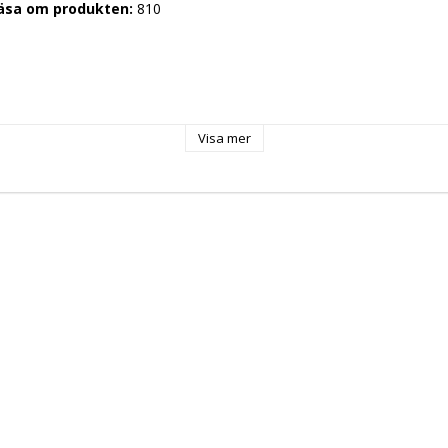
läsa om produkten: 
810
Visa mer
12
5
0 Volt
g: 
50 Hz
2,300 kW
r: 
gn: 
 
k