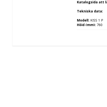
Katalogsida att 
Tekniska data: 
Modell: 
KISS 1 P
Höjd (mm): 
760
Längd (mm): 
400
Djup (mm): 
720
Nettovikt (kg): 
1
Totalvikt (kg): 
12
Driftspänning: 
40
Effekt Gas: 
 kW
Frekvens spännin
Antal faser: 
3F+N
Effekt Elektrisk: 
Arbetstemperatu
Ugnskapacitet: 
Effekt Gas Ugn: 
Effekt Elektrisk U
Ugnstemperatur:
Kapacitet: 
Energityp: 
Elektris