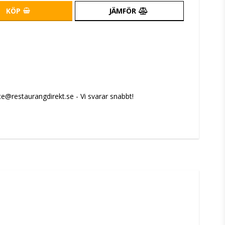
KÖP
JÄMFÖR
e@restaurangdirekt.se - Vi svarar snabbt!