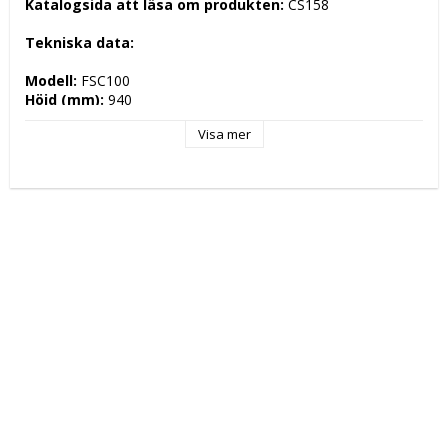
Katalogsida att läsa om produkten: 
CS158
Tekniska data: 
Modell: 
FSC100
Höjd (mm): 
940
Längd (mm): 
650
Visa mer
Djup (mm): 
405
Nettovikt (kg): 
44
Totalvikt (kg): 
51
Driftspänning: 
230 Volt
Effekt Gas: 
 kW
Frekvens spänning: 
50 Hz
Antal faser: 
1F+N
Effekt Elektrisk: 
0,230 kW
Arbetstemperatur: 
+3°C/+10°C
Ugnskapacitet: 
Effekt Gas Ugn: 
Effekt Elektrisk Ugn: 
Ugnstemperatur: 
Kapacitet: 
100LT.
Energityp: 
Elektrisk