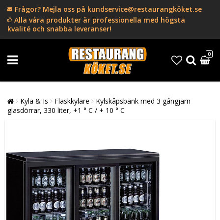
Frågor? Mejla oss på kundservice@restaurangköket.se
Alla våra produkter är professionella med högsta
kvalité och snabba leveranser!
0
Kyla & Is
Flaskkylare
Kylskåpsbänk med 3 gångjärn
glasdörrar, 330 liter, +1 ° C / + 10 ° C