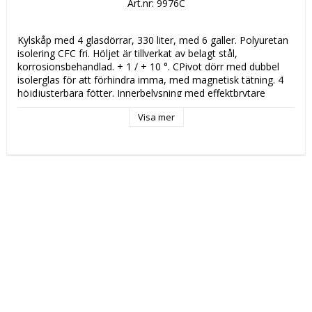
Art.nr: 9976C
Kylskåp med 4 glasdörrar, 330 liter, med 6 galler. Polyuretan 
isolering CFC fri. Höljet är tillverkat av belagt stål, 
korrosionsbehandlad. + 1 / + 10 °. CPivot dörr med dubbel 
isolerglas för att förhindra imma, med magnetisk tätning. 4 
höjdjusterbara fötter. Innerbelysning med effektbrytare 
Visa mer
 Katalogsida för att läsa om produkten: 
 CS 8 CS174 
 Tekniska data: 
 Höjd (mm): 
 920 
 Längd (mm): 
 1350 
 Djup (mm): 
 520 
 Nettovikt (kg): 
 66 
 Driftspänning: 
 230 Volt 
 Frekvens spänning: 
 50 Hz 
 Antal faser: 
 1F + N 
 Elektrisk energi: 
 0,25 kW 
 Arbetstemperatur: 
 1 ° C / + 10 ° C 
 Kapacitet: 
 335LT 
 Tillverkningsland: 
 RC