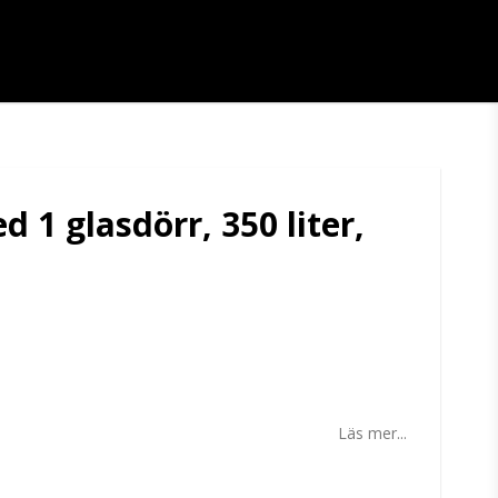
d 1 glasdörr, 350 liter,
tan
Läs mer...