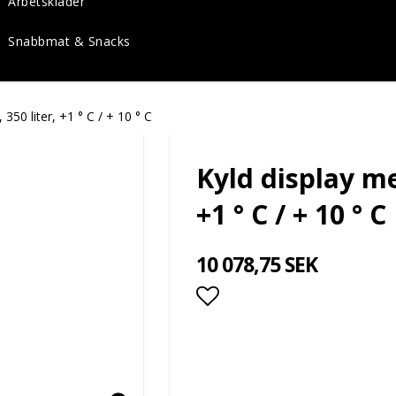
Arbetskläder
Snabbmat & Snacks
 350 liter, +1 ° C / + 10 ° C
Kyld display me
+1 ° C / + 10 ° C
10 078,75 SEK
Lägg till i favoritlis