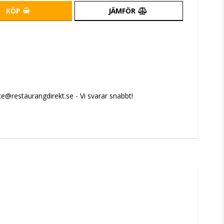
KÖP
JÄMFÖR
e@restaurangdirekt.se - Vi svarar snabbt!