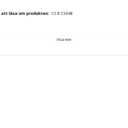
r att läsa om produkten: 
 CS 8 CS048 
 
 
Visa mer
86 
30 Volt 
ng: 
 50 Hz 
+ N 
 
 0,3 kW 
r: 
 + 1 ° C / + 10 ° C 
 
: 
 RC