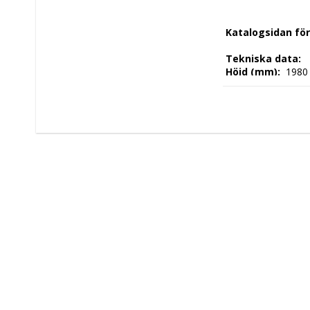
 Katalogsidan fö
 Tekniska data: 
 Höjd (mm): 
 1980
 Längd (mm): 
 595
 Djup (mm): 
 600 
 Nettovikt (kg): 
 
 Driftspänning: 
 2
 Frekvens spänni
 Antal faser: 
 1F 
 Elektrisk energi:
 Arbetstemperatu
 Kontroll Typ: 
 Kapacitet: 
 372LT
 Tillverkningsland