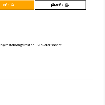
KÖP
JÄMFÖR
e@restaurangdirekt.se - Vi svarar snabbt!