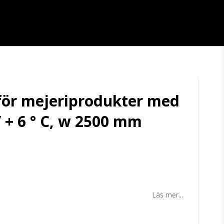
för mejeriprodukter med
 / + 6 ° C, w 2500 mm
tan
Läs mer...