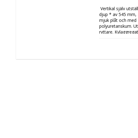
 Vertikal själv utställare för mejeriprodukter, ost, frukt, dryck, grönsaker, Wurtsware, etc. På grund av dess 
djup * av 545 mm, ä
mjuk plåt och med st
polyuretanskum. Uts
ryttare. Kylaggregat
rostfritt stål. 
 Katalogsida för
 Tekniska data: 
 Höjd (mm): 
 1960
 Längd (mm): 
 25
 Djup (mm): 
 975 
 Nettovikt (kg): 
 
 Arbetstemperatu
 Kapacitet: 
 5,96M
 Tillverkningsland