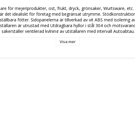
r det idealiskt för företag med begränsat utrymme. Stödkonstruktione
ällbara fötter. Sidopanelerna är tillverkad av vit ABS med isolering av
tällaren är utrustad med Utdragbara hyllor i stål 304 och motsvarande
 säkerställer ventilerad kylning av utställaren med intervall Autoabtau. 
Visa mer
 att läsa om produkten: 
 PC 8284 
 
00 
250 
r: 
 4 ° C / + 6 ° C 
3 
: 
 EU