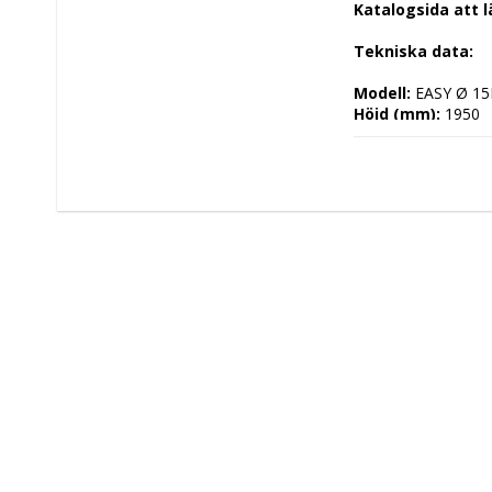
Katalogsida att 
Tekniska data: 
Modell: 
EASY Ø 15
Höjd (mm): 
1950
Längd (mm): 
175
Djup (mm): 
1800
Nettovikt (kg): 
1
Totalvikt (kg): 
Driftspänning: 
23
Effekt Gas: 
 kW
Frekvens spännin
Antal faser: 
1F+N
Effekt Elektrisk: 
Arbetstemperatu
Ugnskapacitet: 
7
Effekt Gas Ugn: 
Effekt Elektrisk U
Ugnstemperatur:
Kapacitet: 
Energityp: 