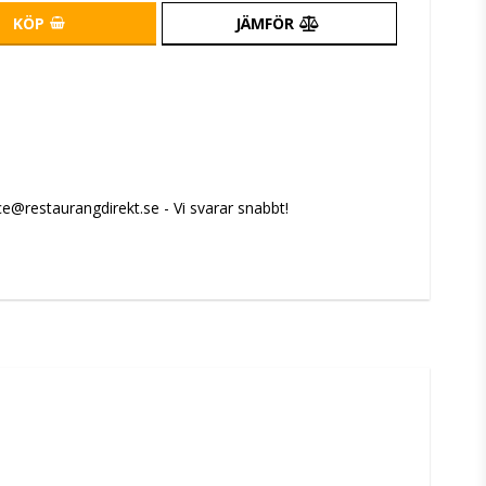
KÖP
JÄMFÖR
e@restaurangdirekt.se - Vi svarar snabbt!