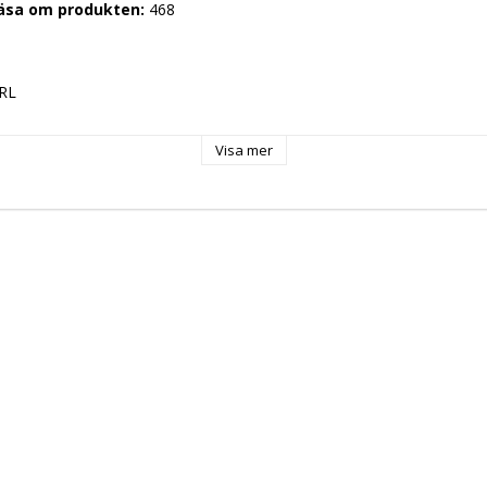
läsa om produkten: 
468
RL
0
Visa mer
500
0 Volt
g: 
50-60 Hz
0,360 kW
r: 
/8 pizze
gn: 
 