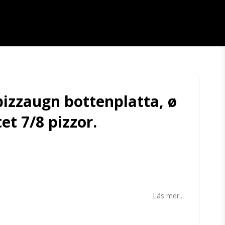
pizzaugn bottenplatta, ø
et 7/8 pizzor.
tan
Läs mer...