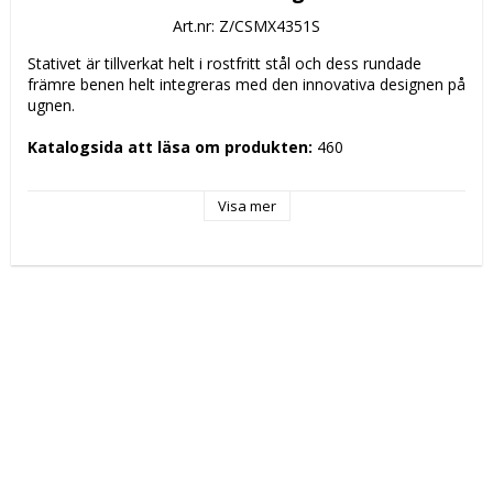
Art.nr: Z/CSMX4351S
Stativet är tillverkat helt i rostfritt stål och dess rundade 
främre benen helt integreras med den innovativa designen på 
ugnen.
Katalogsida att läsa om produkten: 
460
Tekniska data: 
Visa mer
Modell: 
SMX435/1S
Höjd (mm): 
1100
Längd (mm): 
1140
Djup (mm): 
770
Nettovikt (kg): 
43
Totalvikt (kg): 
49
Driftspänning: 
 Volt
Effekt Gas: 
 kW
Frekvens spänning: 
 Hz
Antal faser: 
Effekt Elektrisk: 
 kW
Arbetstemperatur: 
Ugnskapacitet: 