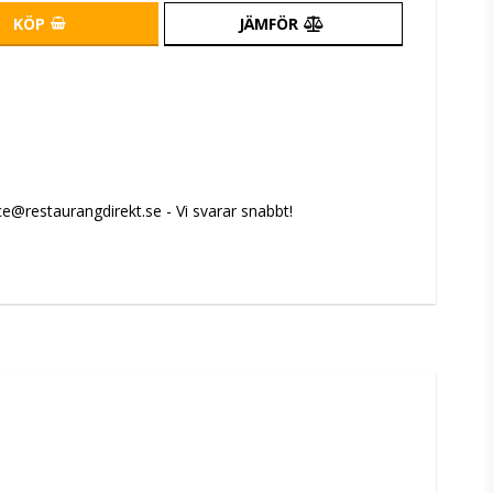
KÖP
JÄMFÖR
e@restaurangdirekt.se - Vi svarar snabbt!