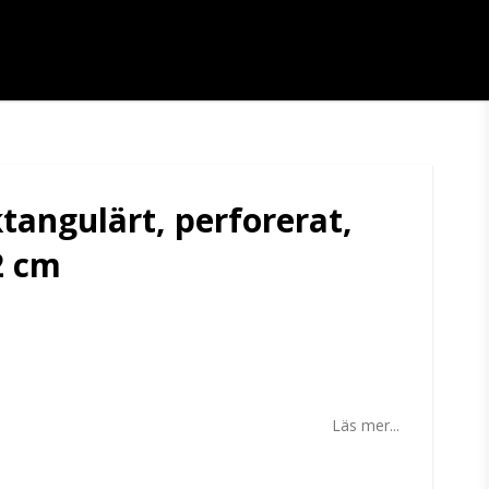
tangulärt, perforerat,
2 cm
tan
Läs mer...