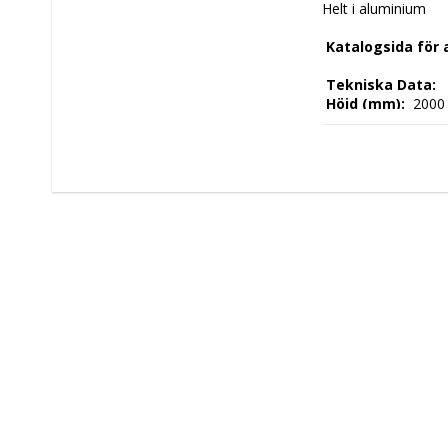
Helt i aluminium 
 Katalogsida för
 Tekniska Data: 
 Höjd (mm): 
 2000
 Längd (mm): 
 500
 Djup (mm): 
 500 
 Nettovikt (kg): 
 
 Kapacitet: 
 500x
 Tillverkningsland