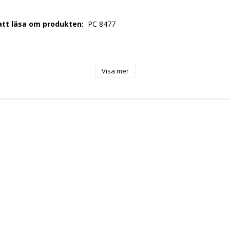
 att läsa om produkten: 
 PC 8477 
 
 
Visa mer
1,41 
500mm 
: 
 EU