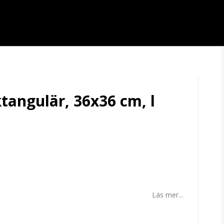
tangulär, 36x36 cm, l
tan
Läs mer...