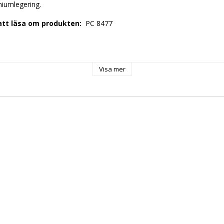
niumlegering. 
 att läsa om produkten: 
 PC 8477 
 
 
Visa mer
0,89 
360mm 
: 
 EU