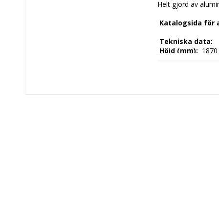
Helt gjord av alumi
 Katalogsida för
 Tekniska data: 
 Höjd (mm): 
 1870
 Längd (mm): 
 360
 Djup (mm): 
 360 
 Nettovikt (kg): 
 
 Kapacitet: 
 360x
 Tillverkningsland