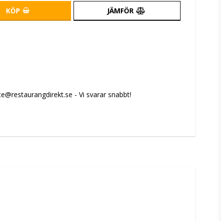
KÖP
JÄMFÖR
e@restaurangdirekt.se - Vi svarar snabbt!