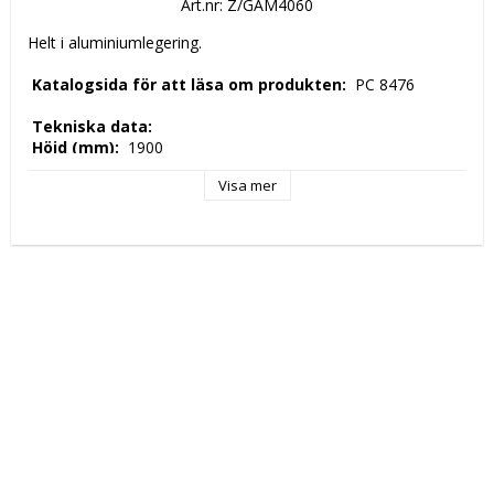
Art.nr: Z/GAM4060
Helt i aluminiumlegering. 
 Katalogsida för att läsa om produkten: 
 PC 8476 
 Tekniska data: 
 Höjd (mm): 
 1900 
 Längd (mm): 
 400 
Visa mer
 Djup (mm): 
 600 
 Nettovikt (kg): 
 1,9 
 Kapacitet: 
 400x600mm 
 Tillverkningsland: 
 EU