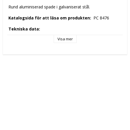
 Rund aluminiserad spade i galvaniserat stål. 
 Katalogsida för att läsa om produkten: 
 PC 8476 
 Tekniska data: 
 Höjd (mm): 
 1690 
Visa mer
 Längd (mm): 
 200 
 Djup (mm): 
 200 
 Nettovikt (kg): 
 0,8 
 Kapacitet: 
 diam. 200mm 
 Tillverkningsland: 
 EU