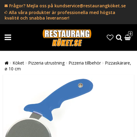
Frågor? Mejla oss på kundservice@restaurangköket.se
Alla våra produkter är professionella med högsta
kvalité och snabba leveranser!
0
Köket
Pizzeria utrustning
Pizzeria tillbehör
Pizzaskärare,
ø 10 cm