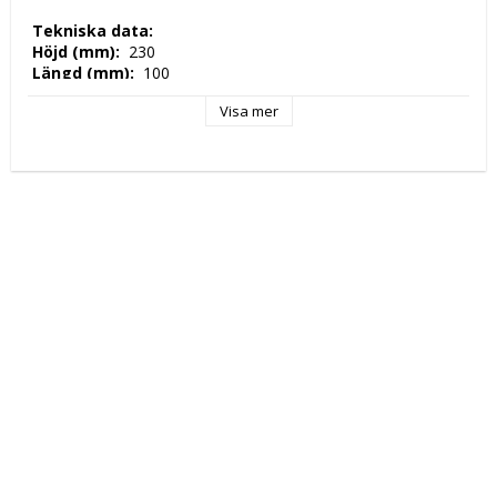
 Tekniska data: 
 Höjd (mm): 
 230 
 Längd (mm): 
 100 
 Djup (mm): 
 100 
Visa mer
 Nettovikt (kg): 
 0,17 
 Tillverkningsland: 
 EU