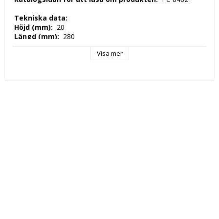
 Tekniska data: 
 Höjd (mm): 
 20 
 Längd (mm): 
 280 
 Djup (mm): 
 280 
Visa mer
 Nettovikt (kg): 
 0,5 
 Kapacitet: 
 diam ,280mm 
 Tillverkningsland: 
 EU