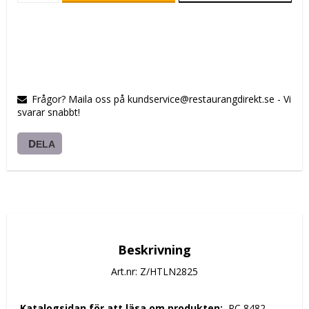
Frågor? Maila oss på kundservice@restaurangdirekt.se - Vi
svarar snabbt!
DELA
Beskrivning
Art.nr: Z/HTLN2825
 Katalogsidan för att läsa om produkten: 
 PC 8482 