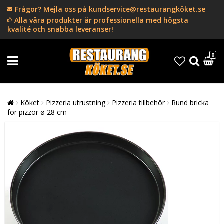
Frågor? Mejla oss på kundservice@restaurangköket.se
Alla våra produkter är professionella med högsta
kvalité och snabba leveranser!
0
Köket
Pizzeria utrustning
Pizzeria tillbehör
Rund bricka
för pizzor ø 28 cm