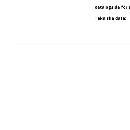
 Katalogsida för
 Tekniska data: 
 Höjd (mm): 
 1600
 Längd (mm): 
 210
 Djup (mm): 
 310 
 Nettovikt (kg): 
 
 Tillverkningsland