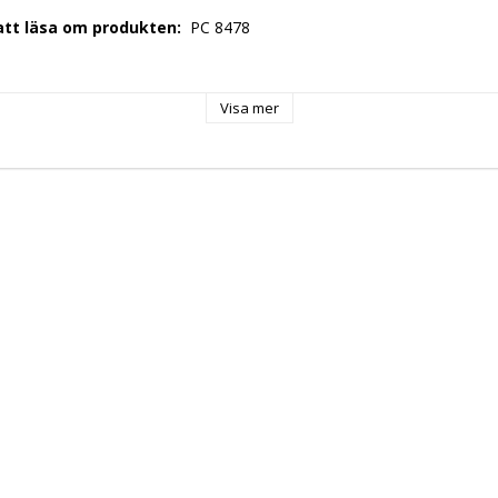
 att läsa om produkten: 
 PC 8478 
 
Visa mer
 
0,81 
: 
 EU