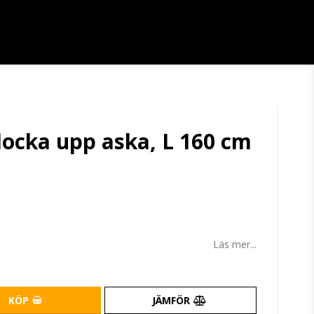
locka upp aska, L 160 cm
tan
Läs mer...
KÖP
JÄMFÖR