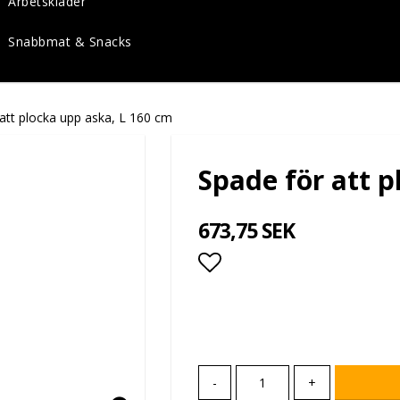
Arbetskläder
Snabbmat & Snacks
att plocka upp aska, L 160 cm
Spade för att p
673,75 SEK
Lägg till i favoritlis
-
+