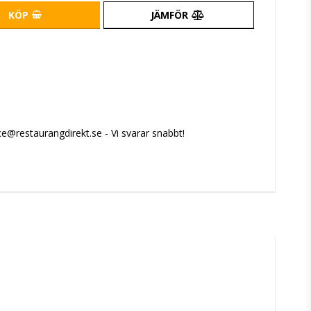
KÖP
JÄMFÖR
e@restaurangdirekt.se - Vi svarar snabbt!