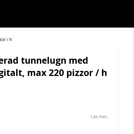
zor / h
ilerad tunnelugn med
gitalt, max 220 pizzor / h
tan
Läs mer...