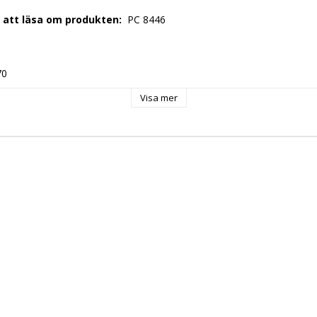
r att läsa om produkten: 
 PC 8446 
 
70 
 
Visa mer
488 
00 Volt 
ng: 
 50 Hz 
+ N 
 
 24,81 kW 
: 
 320 ° C 
gital 
: 
 EU