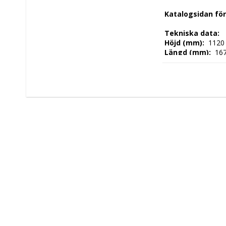
 Katalogsidan fö
 Tekniska data: 
 Höjd (mm): 
 1120
 Längd (mm): 
 16
 Djup (mm): 
 2150
 Nettovikt (kg): 
 
 Driftspänning: 
 4
 Frekvens spänni
 Antal faser: 
 3F 
 Elektrisk energi:
 Ugnstemperatur
 Kontroll Typ: 
> Di
 Tillverkningsland