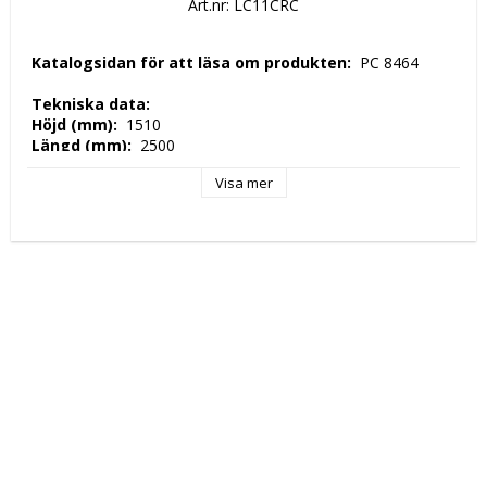
Art.nr: LC11CRC
 Katalogsidan för att läsa om produkten: 
 PC 8464 
 Tekniska data: 
 Höjd (mm): 
 1510 
 Längd (mm): 
 2500 
 Djup (mm): 
 800 
Visa mer
 Nettovikt (kg): 
 465 
 Driftspänning: 
 230 Volt 
 Frekvens spänning: 
 50 Hz 
 Antal faser: 
 1F + N 
 Elektrisk energi: 
 0355 kW 
 Arbetstemperatur: 
 0 ° C / + 10 ° C 
 Tillverkningsland: 
 EU