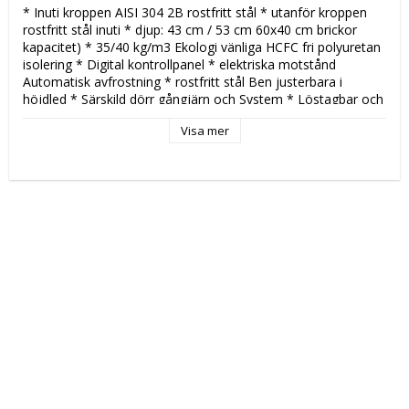
* Inuti kroppen AISI 304 2B rostfritt stål * utanför kroppen 
rostfritt stål inuti * djup: 43 cm / 53 cm 60x40 cm brickor 
kapacitet) * 35/40 kg/m3 Ekologi vänliga HCFC fri polyuretan 
isolering * Digital kontrollpanel * elektriska motstånd 
Automatisk avfrostning * rostfritt stål Ben justerbara i 
höjdled * Särskild dörr gångjärn och System * Löstagbar och 
enkel rengöring magnetiska packningar * Kylande gas CFC: R 
Visa mer
134 A / R 404 A * omgivningstemperatur: + 43 °c %65 
luftfuktighet
Katalogsida att läsa om produkten: 
CS151
Tekniska data: 
Modell: 
BZT210D+DPS210
Höjd (mm): 
1480
Längd (mm): 
2100
Djup (mm): 
800
Nettovikt (kg): 
365
Totalvikt (kg): 
395
Driftspänning: 
220-240 Volt
Effekt Gas: 
 kW
Frekvens spänning: 
50 Hz