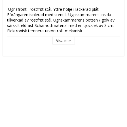
 Ugnsfront i rostfritt stål. Yttre hölje i lackerad plåt. 
Förångaren isolerad med stenull. Ugnskammarens insida 
tillverkad av rostfritt stål. Ugnskammarens botten / golv av 
särskilt eldfast Schamottmaterial med en tjocklek av 3 cm. 
Elektronisk temperaturkontroll, mekanisk 
säkerhetstermostat. Alla modeller är certifierade på EU-nivå 
Visa mer
 Katalogsida för att läsa om produkten: 
 PC 8444 
 Tekniska data: 
 Höjd (mm): 
 500 
 Längd (mm): 
 1060 
 Djup (mm): 
 1300 
 Nettovikt (kg): 
 217 
 Driftspänning: 
 230 Volt 
 Effekt Gas: 
 20 kW 
 Frekvensspänning: 
 50 Hz 
 Antal faser: 
 1F + N 
 Ugnskapacitet: 
 6x ø 33 cm 
 Ugnstemperatur: 
 +400 ° C 
 Kontroll Typ: 
 elektronisk 
 Tillverkningsland: 
 EU