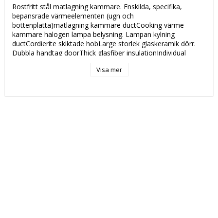
Rostfritt stål matlagning kammare. Enskilda, specifika, 
bepansrade värmeelementen (ugn och 
bottenplatta)matlagning kammare ductCooking värme 
kammare halogen lampa belysning. Lampan kylning 
ductCordierite skiktade hobLarge storlek glaskeramik dörr. 
Dubbla handtag doorThick glasfiber insulationIndividual 
särskilda, elektronisk styrning och ugn och säng 
Visa mer
plattvärmeelement temperaturer. Akustisk signal som anger 
slutet av koktiden. Rostfritt stål med rundade kolumner
Katalogsida att läsa om produkten: 
458
Tekniska data: 
Modell: 
RF430/2E
Höjd (mm): 
752
Längd (mm): 
1010
Djup (mm): 
800
Nettovikt (kg): 
164
Totalvikt (kg): 
175
Driftspänning: 
400 Volt
Effekt Gas: 
 kW
Frekvens spänning: 
50 Hz