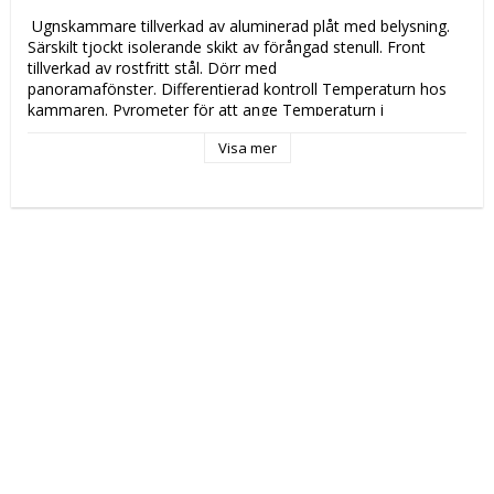
 Ugnskammare tillverkad av aluminerad plåt med belysning. 
Särskilt tjockt isolerande skikt av förångad stenull. Front 
tillverkad av rostfritt stål. Dörr med 
panoramafönster. Differentierad kontroll Temperaturn hos 
kammaren. Pyrometer för att ange Temperaturn i 
kammaren. Säkerhetstermostat. Maximal arbetstemperatur 
Visa mer
400 ° C 
 Katalogsida för att läsa om produkten: 
 CS 8 CS084 
 Tekniska data: 
 Höjd (mm): 
 385 
 Längd (mm): 
 1002 
 Djup (mm): 
 864 
 Nettovikt (kg): 
 95 
 Driftspänning: 
 230-400 Volt 
 Frekvens spänning: 
 50-60 Hz 
 Antal faser: 
 3F + N 
 Elektrisk energi: 
 5,2 kW 
 Ugnskapacitet: 
 4x ø 35 cm 
 Ugnstemperatur: 
 +400 ° C 
 Kontroll Typ: 
 mekanisk 
 Tillverkningsland: 
 EU