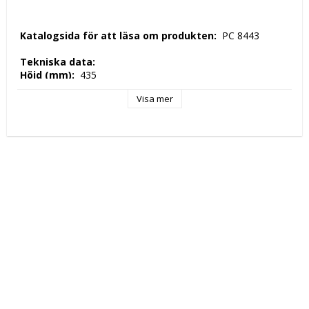
 Katalogsida för att läsa om produkten: 
 PC 8443 
 Tekniska data: 
 Höjd (mm): 
 435 
 Längd (mm): 
 1420 
Visa mer
 Djup (mm): 
 1580 
 Nettovikt (kg): 
 240 
 Driftspänning: 
 400 Volt 
 Frekvens spänning: 
 50 Hz 
 Antal faser: 
 3F + N 
 Elektrisk energi: 
 11,7 kW 
 Ugnskapacitet: 
 11x Ø 30 cm 
 Ugnstemperatur: 
 +400 ° C 
 Kontroll Typ: 
 digital 
 Tillverkningsland: 
 EU