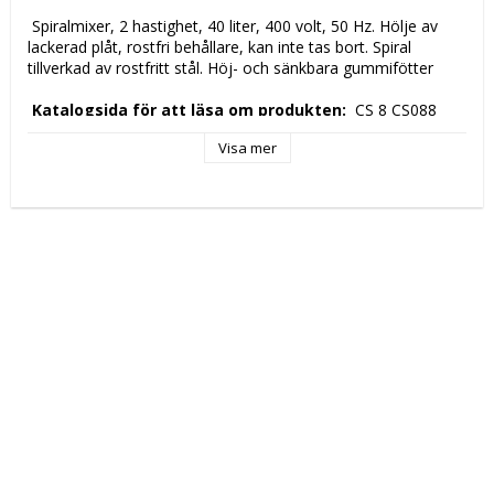
 Spiralmixer, 2 hastighet, 40 liter, 400 volt, 50 Hz. Hölje av 
lackerad plåt, rostfri behållare, kan inte tas bort. Spiral 
tillverkad av rostfritt stål. Höj- och sänkbara gummifötter 
 Katalogsida för att läsa om produkten: 
 CS 8 CS088 
Visa mer
 Tekniska data: 
 Höjd (mm): 
 935 
 Längd (mm): 
 480 
 Djup (mm): 
 870 
 Nettovikt (kg): 
 127 
 Driftspänning: 
 400 Volt 
 Frekvens spänning: 
 50 Hz 
 Antal faser: 
 3F + N 
 Elektrisk energi: 
 2,2 kW 
 Hastighetslägen: 
 2 
 Kapacitet: 
 40Lt 
 Tillverkningsland: 
 RC