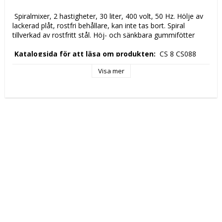
 Spiralmixer, 2 hastigheter, 30 liter, 400 volt, 50 Hz. Hölje av 
lackerad plåt, rostfri behållare, kan inte tas bort. Spiral 
tillverkad av rostfritt stål. Höj- och sänkbara gummifötter 
 Katalogsida för att läsa om produkten: 
 CS 8 CS088 
Visa mer
 Tekniska data: 
 Höjd (mm): 
 810 
 Längd (mm): 
 430 
 Djup (mm): 
 770 
 Nettovikt (kg): 
 95 
 Driftspänning: 
 400 Volt 
 Frekvens spänning: 
 50 Hz 
 Antal faser: 
 3F + N 
 Elektrisk energi: 
 1,1 kW 
 Hastighetslägen: 
 2 
 Kapacitet: 
 35Lt 
 Tillverkningsland: 
 RC