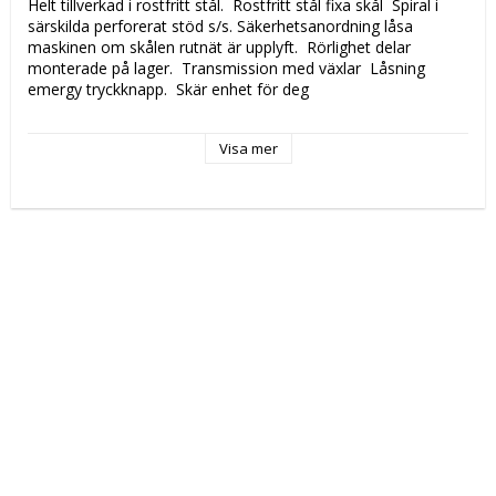
Helt tillverkad i rostfritt stål.  Rostfritt stål fixa skål  Spiral i 
särskilda perforerat stöd s/s. Säkerhetsanordning låsa 
maskinen om skålen rutnät är upplyft.  Rörlighet delar 
monterade på lager.  Transmission med växlar  Låsning 
emergy tryckknapp.  Skär enhet för deg
Katalogsida att läsa om produkten: 
474
Visa mer
Tekniska data: 
Modell: 
9168XGO
Höjd (mm): 
950
Längd (mm): 
850
Djup (mm): 
430
Nettovikt (kg): 
0
Totalvikt (kg): 
Driftspänning: 
230 Volt
Effekt Gas: 
 kW
Frekvens spänning: 
50 Hz
Antal faser: 
1F+N
Effekt Elektrisk: 
1,900 kW
Arbetstemperatur: 
Ugnskapacitet: 
Effekt Gas Ugn: 