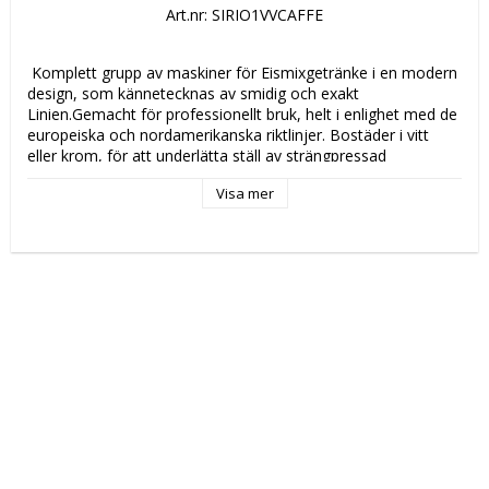
Art.nr: SIRIO1VVCAFFE
 Komplett grupp av maskiner för Eismixgetränke i en modern 
design, som kännetecknas av smidig och exakt 
Linien.Gemacht för professionellt bruk, helt i enlighet med de 
europeiska och nordamerikanska riktlinjer. Bostäder i vitt 
eller krom, för att underlätta ställ av strängpressad 
aluminium och bas i squeeze gjutning för optimal stabilitet på 
Visa mer
maskinen, med ojämna kanter för att rengöra 
maskinen.Tabell variant med en kopp transparent Lexan till 
550 cc, okrossbara och tål maskindisk.Kraftfull och ventilerad 
motor för en längre hållbarhet. Version gjort med tre 
fladdermöss tillverkad av aluminium och stål för framställning 
av drinkar och sorbet, eller en skiva speciellt för geshakten 
kaffe, eller slå den produkt som skall bearbetas. 
Säkerhetsbrytare på farthållaren med Beche 
 Katalogsidan för att läsa om produkten: 
 PC 8326 
 Tekniska data: 
 Höjd (mm): 
 485 
 Längd (mm): 
 150 
 Djup (mm): 
 195 