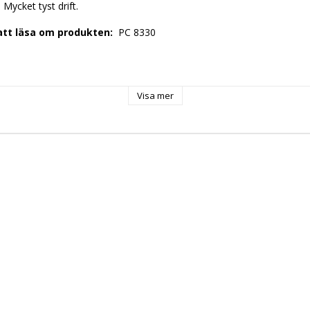
 Mycket tyst drift. 
 att läsa om produkten: 
 PC 8330 
 
Visa mer
9 
30 Volt 
ng: 
 50-60 Hz 
+ N 
 
 0, 75 kW 
 
: 
 EU