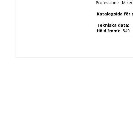
Professionell Mixer.
 Katalogsida för
 Tekniska data: 
 Höjd (mm): 
 540 
 Längd (mm): 
 245
 Djup (mm): 
 260 
 Nettovikt (kg): 
 
 Driftspänning: 
 2
 Frekvens spänni
 Antal faser: 
 1F 
 Elektrisk energi:
 Snabblägen: 
 2 
 Kapacitet: 
 5,0LT
 Tillverkningsland