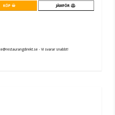
KÖP
JÄMFÖR
e@restaurangdirekt.se - Vi svarar snabbt!