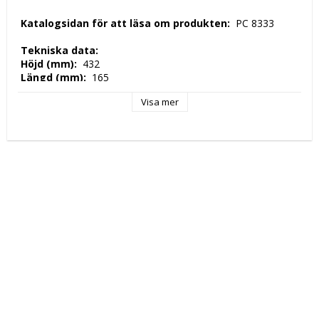
 Katalogsidan för att läsa om produkten: 
 PC 8333 
 Tekniska data: 
 Höjd (mm): 
 432 
 Längd (mm): 
 165 
 Djup (mm): 
 229 
Visa mer
 Nettovikt (kg): 
 5,7 
 Driftspänning: 
 230 Volt 
 Frekvens spänning: 
 50-60 Hz 
 Antal faser: 
 1F + N 
 Elektrisk energi: 
 0,6 kW 
 Hastighetslägen: 
 2 
 Kapacitet: 
 1,40LT 
 Tillverkningsland: 
 USA