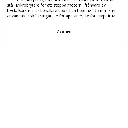
stål. Mikrobrytare för att stoppa motorn i frånvaro av 
tryck. Burkar eller behållare upp till en höjd av 195 mm kan 
användas. 2 skålar ingår, 1x för apelsiner, 1x för Grapefrukt 
 Katalogsidan läsa om produkten 
 CS 8 CS171 
Visa mer
 Tekniska data: 
 Höjd (mm): 
 420 
 Längd (mm): 
 190 
 Djup (mm): 
 310 
 Nettovikt (kg): 
 5,5 
 Driftspänning: 
 230 Volt 
 Frekvens spänning: 
 50-60 Hz 
 Antal faser: 
 1F + N 
 Elektrisk energi: 
 0,18 kW 
 Tillverkningsland: 
 RC