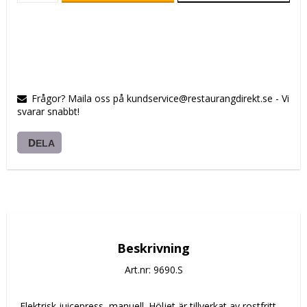
Frågor? Maila oss på kundservice@restaurangdirekt.se - Vi
svarar snabbt!
DELA
Beskrivning
Art.nr: 9690.S
 Elektrisk juicepress, manuell. Höljet är tillverkat av rostfritt 