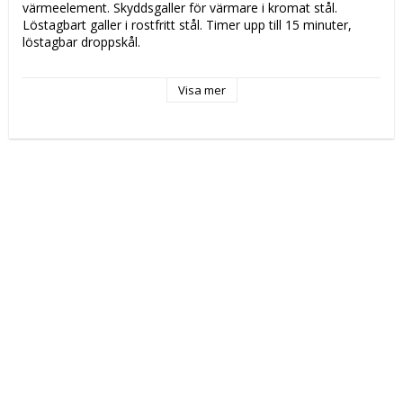
värmeelement. Skyddsgaller för värmare i kromat stål. 
Löstagbart galler i rostfritt stål. Timer upp till 15 minuter, 
löstagbar droppskål. 
 Katalogsida för att läsa om produkten: 
 CS 8 CS127 
Visa mer
 Tekniska data: 
 Höjd (mm): 
 430 
 Längd (mm): 
 460 
 Djup (mm): 
 285 
 Nettovikt (kg): 
 10 
 Driftspänning: 
 230 Volt 
 Frekvens spänning: 
 50-60 Hz 
 Antal faser: 
 1F + N 
 Elektrisk energi: 
 3 kW 
 Kapacitet: 
 2x 360x210 mm 
 Tillverkningsland: 
 RC