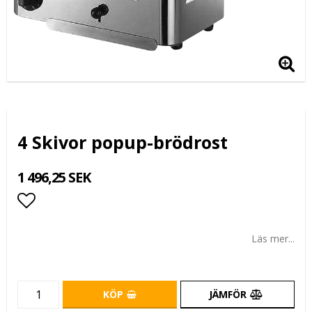
4 Skivor popup-brödrost
1 496,25 SEK
Lägg till i favoritlistan
Läs mer...
KÖP
JÄMFÖR