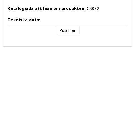
Katalogsida att läsa om produkten: 
CS092
Tekniska data: 
Visa mer
Modell: 
4ATS
Höjd (mm): 
210
Längd (mm): 
335
Djup (mm): 
215
Nettovikt (kg): 
5
Totalvikt (kg): 
8
Driftspänning: 
230 Volt
Effekt Gas: 
 kW
Frekvens spänning: 
50/60 Hz
Antal faser: 
1F+N
Effekt Elektrisk: 
2,24 kW
Arbetstemperatur: 
Ugnskapacitet: 
Effekt Gas Ugn: 
Effekt Elektrisk Ugn: 
Ugnstemperatur: 
Kapacitet: 
4 slices
Energityp: 
Elektrisk