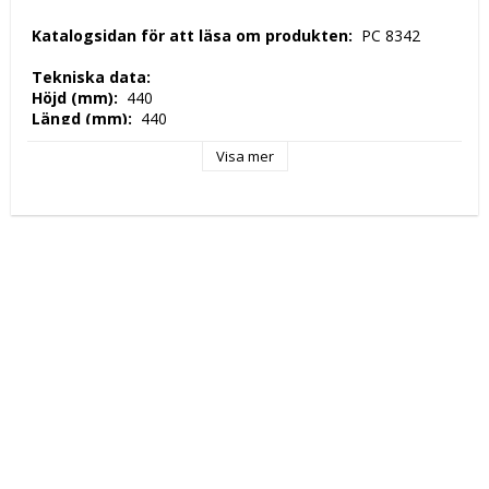
 Katalogsidan för att läsa om produkten: 
 PC 8342 
 Tekniska data: 
 Höjd (mm): 
 440 
 Längd (mm): 
 440 
 Djup (mm): 
 320 
Visa mer
 Nettovikt (kg): 
 1  
 Tillverkningsland: 
 EU