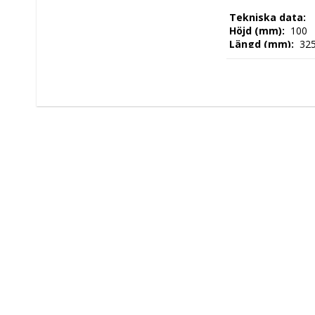
 Tekniska data: 
 Höjd (mm): 
 100 
 Längd (mm): 
 325
 Djup (mm): 
 175 
 Nettovikt (kg): 
 
 Kapacitet: 
 GN1 
 Tillverkningsland