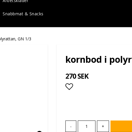
Arbetskläder
Snabbmat & Snacks
olyrattan, GN 1/3
kornbod i poly
270 SEK
Lägg till i favoritlis
-
+