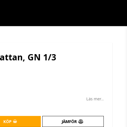
rattan, GN 1/3
tan
Läs mer...
KÖP
JÄMFÖR