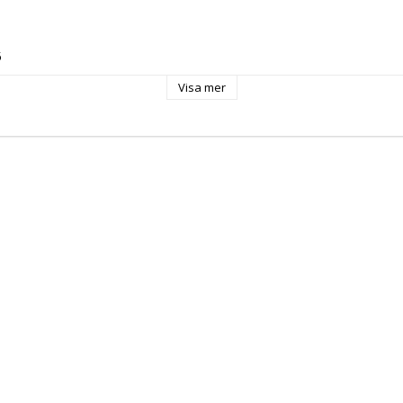
 
Visa mer
1  
/ 3 h 100mm 
: 
 EU