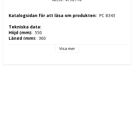
 Katalogsidan för att läsa om produkten: 
 PC 8343 
 Tekniska data: 
 Höjd (mm): 
 550 
 Längd (mm): 
 360 
 Djup (mm): 
 520 
Visa mer
 Nettovikt (kg): 
 1  
 Kapacitet: 
 2x 8LT 
 Tillverkningsland: 
 EU