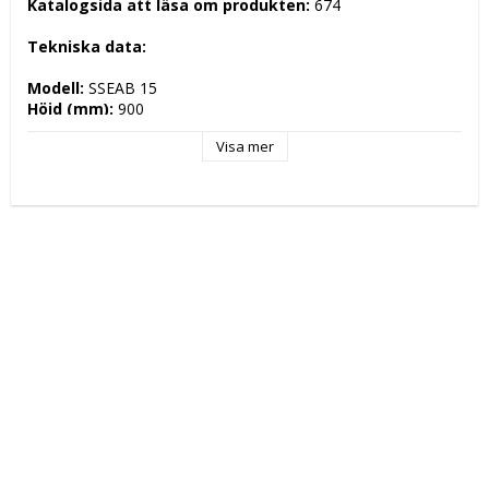
Katalogsida att läsa om produkten: 
674
Tekniska data: 
Modell: 
SSEAB 15
Höjd (mm): 
900
Längd (mm): 
1500
Visa mer
Djup (mm): 
700
Nettovikt (kg): 
0
Totalvikt (kg): 
Driftspänning: 
230 Volt
Effekt Gas: 
 kW
Frekvens spänning: 
50-60 Hz
Antal faser: 
1F+N
Effekt Elektrisk: 
2,300 kW
Arbetstemperatur: 
Ugnskapacitet: 
Effekt Gas Ugn: 
Effekt Elektrisk Ugn: 
Ugnstemperatur: 
Kapacitet: 
Energityp: 
Elektrisk