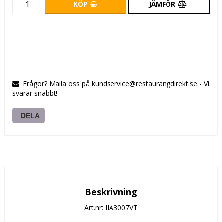
KÖP
JÄMFÖR
Frågor? Maila oss på kundservice@restaurangdirekt.se - Vi
svarar snabbt!
DELA
Beskrivning
Art.nr: IIA3007VT