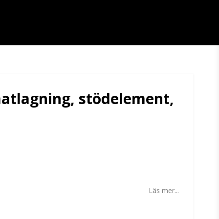
matlagning, stödelement,
tan
Läs mer...