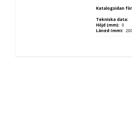
 Katalogsidan fö
 Tekniska data: 
 Höjd (mm): 
 0 
 Längd (mm): 
 20
 Djup (mm): 
 0 
 Nettovikt (kg): 
 
 Tillverkningsland