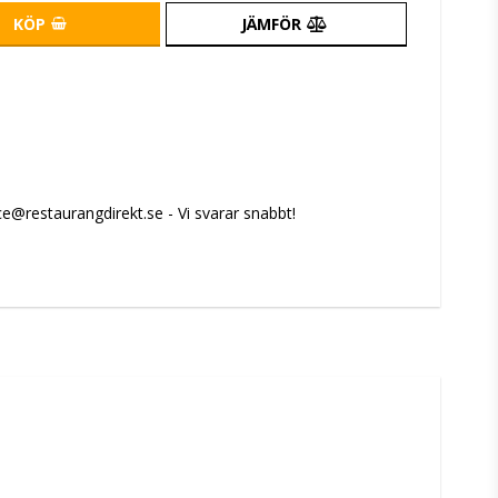
KÖP
JÄMFÖR
e@restaurangdirekt.se - Vi svarar snabbt!