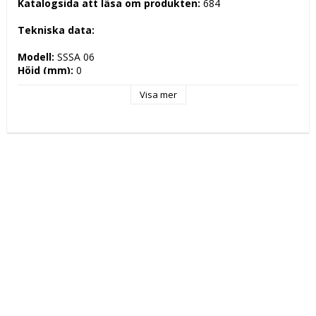
Katalogsida att läsa om produkten: 
684
Tekniska data: 
Modell: 
SSSA 06
Höjd (mm): 
0
Längd (mm): 
600
Visa mer
Djup (mm): 
0
Nettovikt (kg): 
0
Totalvikt (kg): 
Driftspänning: 
 Volt
Effekt Gas: 
 kW
Frekvens spänning: 
 Hz
Antal faser: 
Effekt Elektrisk: 
 kW
Arbetstemperatur: 
Ugnskapacitet: 
Effekt Gas Ugn: 
Effekt Elektrisk Ugn: 
Ugnstemperatur: 
Kapacitet: 
Energityp: 