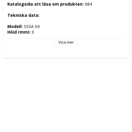
Katalogsida att läsa om produkten: 
684
Tekniska data: 
Modell: 
SSSA 04
Höjd (mm): 
0
Längd (mm): 
400
Visa mer
Djup (mm): 
0
Nettovikt (kg): 
0
Totalvikt (kg): 
Driftspänning: 
 Volt
Effekt Gas: 
 kW
Frekvens spänning: 
 Hz
Antal faser: 
Effekt Elektrisk: 
 kW
Arbetstemperatur: 
Ugnskapacitet: 
Effekt Gas Ugn: 
Effekt Elektrisk Ugn: 
Ugnstemperatur: 
Kapacitet: 
Energityp: 