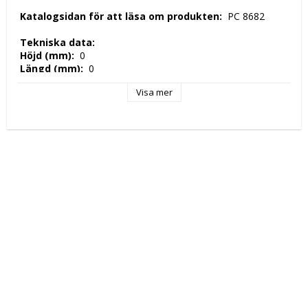
 Katalogsidan för att läsa om produkten: 
 PC 8682 
 Tekniska data: 
 Höjd (mm): 
 0 
 Längd (mm): 
 0 
 Djup (mm): 
 0 
Visa mer
 Nettovikt (kg): 
 0 
 Tillverkningsland: 
 EU