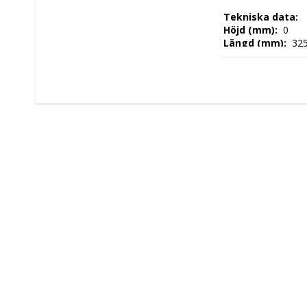
 Tekniska data: 
 Höjd (mm): 
 0 
 Längd (mm): 
 325
 Djup (mm): 
 530 
 Nettovikt (kg): 
 
 Tillverkningsland