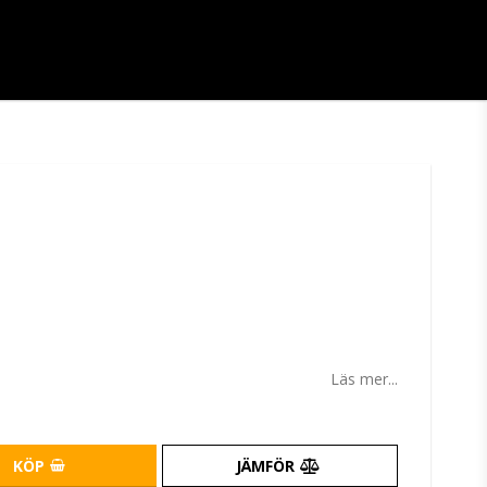
tan
Läs mer...
KÖP
JÄMFÖR