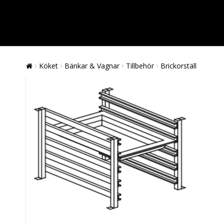
Köket
Bänkar & Vagnar
Tillbehör
Brickorställ