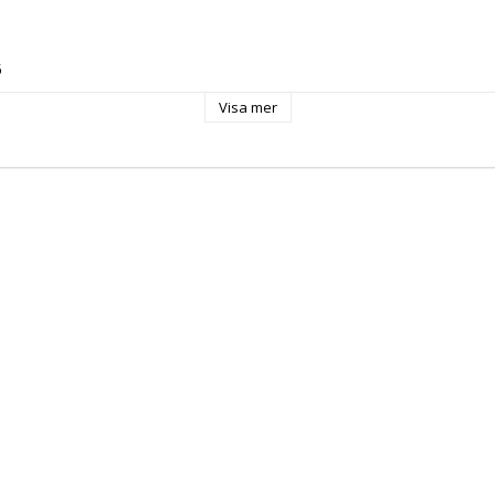
 
Visa mer
0 
: 
 EU