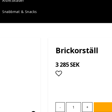
Arbetskläder
Snabbmat & Snacks
Brickorställ
3 285 SEK
Lägg till i favoritlis
-
+