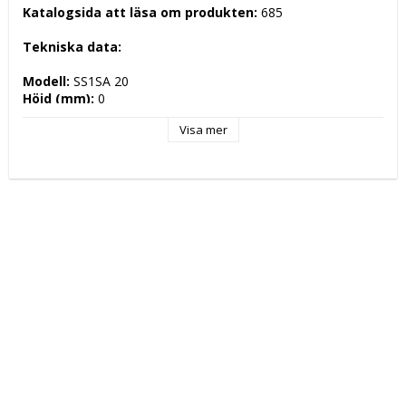
Katalogsida att läsa om produkten: 
685
Tekniska data: 
Modell: 
SS1SA 20
Höjd (mm): 
0
Längd (mm): 
2000
Visa mer
Djup (mm): 
0
Nettovikt (kg): 
0
Totalvikt (kg): 
Driftspänning: 
 Volt
Effekt Gas: 
 kW
Frekvens spänning: 
 Hz
Antal faser: 
Effekt Elektrisk: 
 kW
Arbetstemperatur: 
Ugnskapacitet: 
Effekt Gas Ugn: 
Effekt Elektrisk Ugn: 
Ugnstemperatur: 
Kapacitet: 
Energityp: 