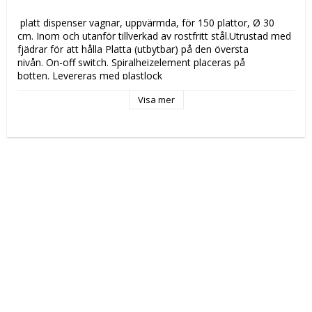
 platt dispenser vagnar, uppvärmda, för 150 plattor, Ø 30 
cm. Inom och utanför tillverkad av rostfritt stål.Utrustad med 
fjädrar för att hålla Platta (utbytbar) på den översta 
nivån. On-off switch. Spiralheizelement placeras på 
botten. Levereras med plastlock 
 Sidnummer att läsa om produkten 
 CS 8 CS207 
Visa mer
 Tekniska data: 
 Höjd (mm): 
 770 
 Längd (mm): 
 450 
 Djup (mm): 
 910 
 Nettovikt (kg): 
 48 
 Driftspänning: 
 230 Volt 
 Frekvens spänning: 
 50-60 Hz 
 Antal faser: 
 1F + N 
 Elektrisk energi: 
 0,8 kW 
 Kapacitet : 
 2x75 plattor Ø 30 cm 
 Tillverkningsland: 
 RC