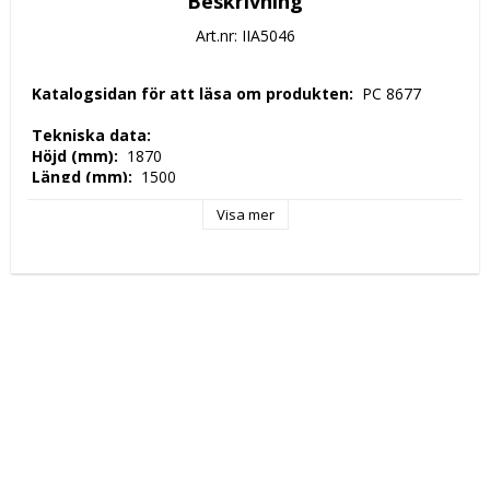
Beskrivning
Art.nr: IIA5046
 Katalogsidan för att läsa om produkten: 
 PC 8677 
 Tekniska data: 
 Höjd (mm): 
 1870 
 Längd (mm): 
 1500 
 Djup (mm): 
 700 
Visa mer
 Nettovikt (kg): 
 0 
 Driftspänning: 
 230 Volt 
 Frekvens spänning: 
 50-60 Hz 
 Antal faser: 
 1F + N 
 Elektrisk energi: 
 0,79 kW 
 Tillverkningsland: 
 EU