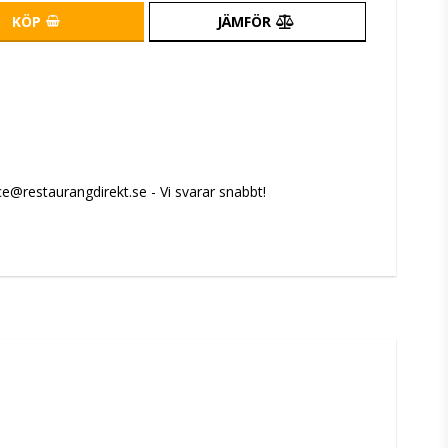
KÖP
JÄMFÖR
e@restaurangdirekt.se - Vi svarar snabbt!