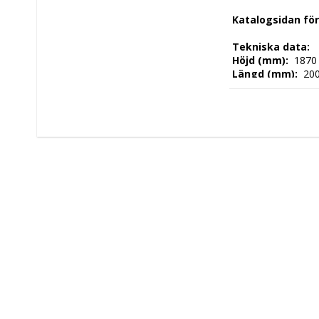
 Katalogsidan fö
 Tekniska data: 
 Höjd (mm): 
 1870
 Längd (mm): 
 20
 Djup (mm): 
 700 
 Nettovikt (kg): 
 
 Driftspänning: 
 2
 Frekvens spänni
 Antal faser: 
 1F 
 Elektrisk energi:
 Tillverkningsland