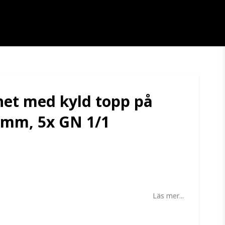
het med kyld topp på
0 mm, 5x GN 1/1
tan
Läs mer...