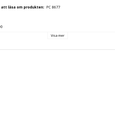
r att läsa om produkten: 
 PC 8677 
 
00 
Visa mer
0 
30 Volt 
ng: 
 50-60 Hz 
+ N 
 
 0,99 kW 
: 
 EU