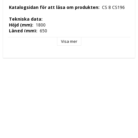
 Katalogsidan för att läsa om produkten: 
 CS 8 CS196 
 Tekniska data: 
 Höjd (mm): 
 1800 
 Längd (mm): 
 650 
 Djup (mm): 
 730 
Visa mer
 Nettovikt (kg): 
 27,5 
 Kapacitet: 
 18XGN2 / 1 
 Tillverkningsland: 
 EU