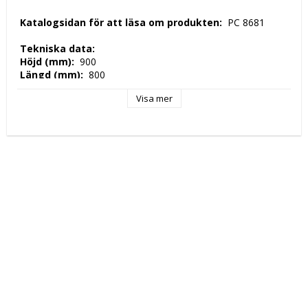
 Katalogsidan för att läsa om produkten: 
 PC 8681 
 Tekniska data: 
 Höjd (mm): 
 900 
 Längd (mm): 
 800 
 Djup (mm): 
 700 
Visa mer
 Nettovikt (kg): 
 70 
 Tillverkningsland: 
 EU