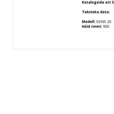
Katalogsida att 
Tekniska data: 
Modell: 
SSINS 20
Höjd (mm): 
900
Längd (mm): 
200
Djup (mm): 
700
Nettovikt (kg): 
0
Totalvikt (kg): 
Driftspänning: 
 V
Effekt Gas: 
 kW
Frekvens spännin
Antal faser: 
Effekt Elektrisk: 
Arbetstemperatu
Ugnskapacitet: 
Effekt Gas Ugn: 
Effekt Elektrisk U
Ugnstemperatur:
Kapacitet: 
Energityp: 