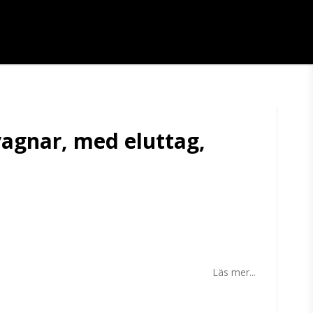
vagnar, med eluttag,
tan
Läs mer...