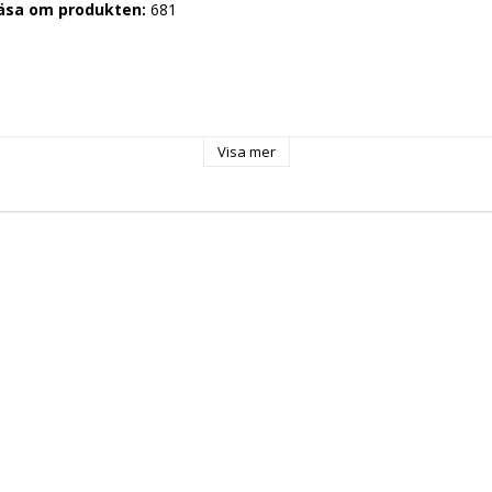
läsa om produkten: 
681
0
Visa mer
olt
g: 
 Hz
 kW
r: 
gn: 
 