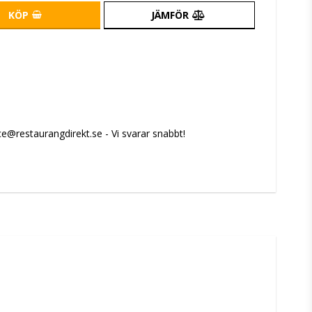
KÖP
JÄMFÖR
e@restaurangdirekt.se - Vi svarar snabbt!