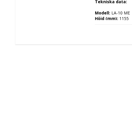
Tekniska data: 
Modell: 
LA-10 ME
Höjd (mm): 
1155
Längd (mm): 
692
Djup (mm): 
805
Nettovikt (kg): 
0
Totalvikt (kg): 
Driftspänning: 
40
Effekt Gas: 
 kW
Frekvens spännin
Antal faser: 
3F+N
Effekt Elektrisk: 
Arbetstemperatu
Ugnskapacitet: 
Effekt Gas Ugn: 
Effekt Elektrisk U
Ugnstemperatur:
Kapacitet: 
Energityp: 
Elektris