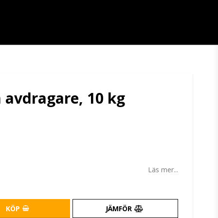
a avdragare, 10 kg
tan
Läs mer...
KÖP
JÄMFÖR