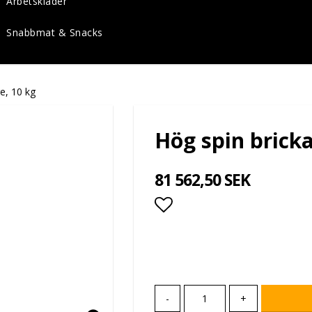
Arbetskläder
Snabbmat & Snacks
e, 10 kg
Hög spin brick
81 562,50 SEK
Lägg till i favoritlis
-
+