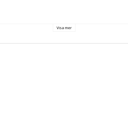
Visa mer
0 Volt
g: 
50-60 Hz
6,750 kW
r: 
gn: 
 
k