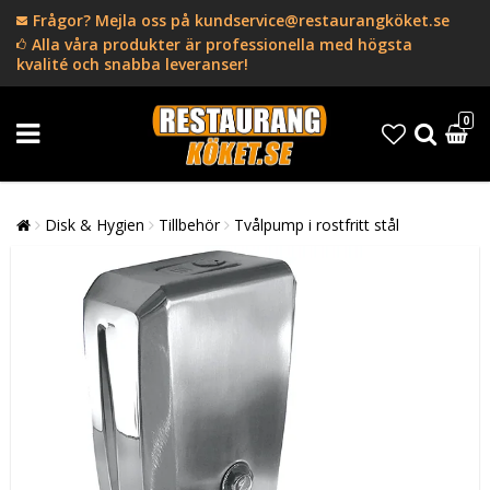
Frågor? Mejla oss på kundservice@restaurangköket.se
Alla våra produkter är professionella med högsta
kvalité och snabba leveranser!
0
Disk & Hygien
Tillbehör
Tvålpump i rostfritt stål