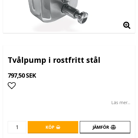
Tvålpump i rostfritt stål
797,50 SEK
Lägg till i favoritlistan
Läs mer...
KÖP
JÄMFÖR