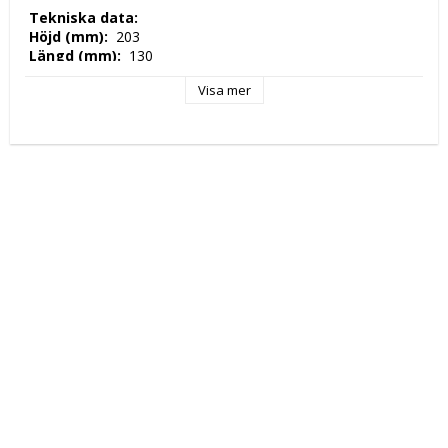
 Tekniska data: 
 Höjd (mm): 
 203 
 Längd (mm): 
 130 
 Djup (mm): 
 105 
Visa mer
 Nettovikt (kg): 
 1  
 Effekt Gas Ugn: 
 6.5 
 Kapacitet: 
 . 1,2LT 
 Tillverkningsland: 
 EU